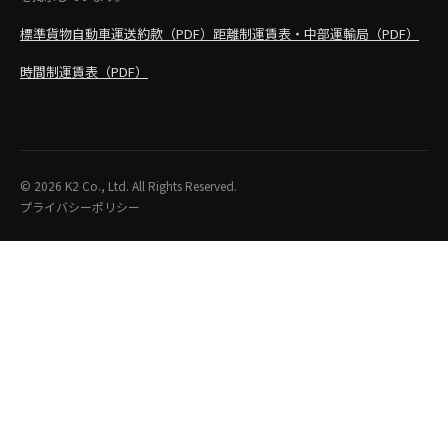
標準貨物自動車運送約款（PDF）
距離制運賃表・中部運輸局（PDF）
時間制運賃表（PDF）
© 2026 K2 Co., Ltd. All Rights Reserved.
プライバシーポリシー