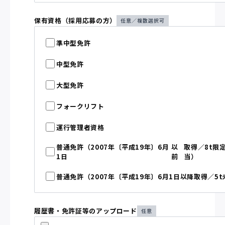
保有資格（採用応募の方）
任意／複数選択可
準中型免許
中型免許
大型免許
フォークリフト
運行管理者資格
普通免許（2007年〔平成19年〕6月
以
取得／8t限
1日
前
当）
普通免許（2007年〔平成19年〕6月1日
以降
取得／5t
履歴書・免許証等のアップロード
任意